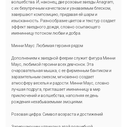
волшебства. И, наконец, две розовые звезды Anagram,
с их безупречным качеством и узнаваемым блеском,
завершают композицию, придавая ей шарм и
изысканность. Разнообразие цветов и текстур создает
эффект звездного дождя, словно осыпающего
именинницу потоком любви и добра.
Минни Маус: Любимая героиня рядом
Дополнением к звездной феерии служит фигура Минни
Маус, любимой героини всех девчонок. Эта
очаровательная мышка, с ее фирменным бантиком и
заразительным смехом, мгновенно создает
атмосферу веселья и радости. Минни Маус, словно
лучшая подруга, приглашает именинницу в мир
приключений и волшебства, наполняя ее день
рождения незабываемыми эмоциями.
Розовая цифра: Символ возраста и достижений
Завершающим штрихом в этой волшебной