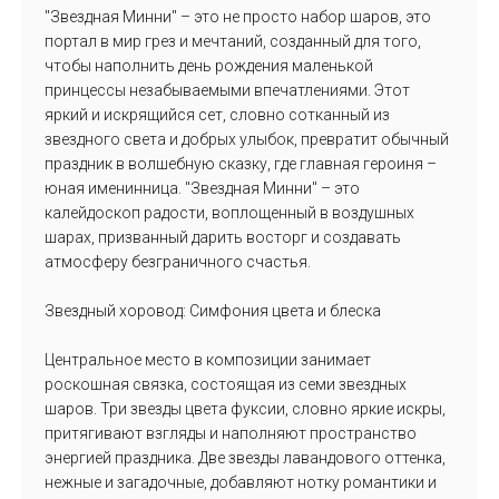
"Звездная Минни" – это не просто набор шаров, это
портал в мир грез и мечтаний, созданный для того,
чтобы наполнить день рождения маленькой
принцессы незабываемыми впечатлениями. Этот
яркий и искрящийся сет, словно сотканный из
звездного света и добрых улыбок, превратит обычный
праздник в волшебную сказку, где главная героиня –
юная именинница. "Звездная Минни" – это
калейдоскоп радости, воплощенный в воздушных
шарах, призванный дарить восторг и создавать
атмосферу безграничного счастья.
Звездный хоровод: Симфония цвета и блеска
Центральное место в композиции занимает
роскошная связка, состоящая из семи звездных
шаров. Три звезды цвета фуксии, словно яркие искры,
притягивают взгляды и наполняют пространство
энергией праздника. Две звезды лавандового оттенка,
нежные и загадочные, добавляют нотку романтики и