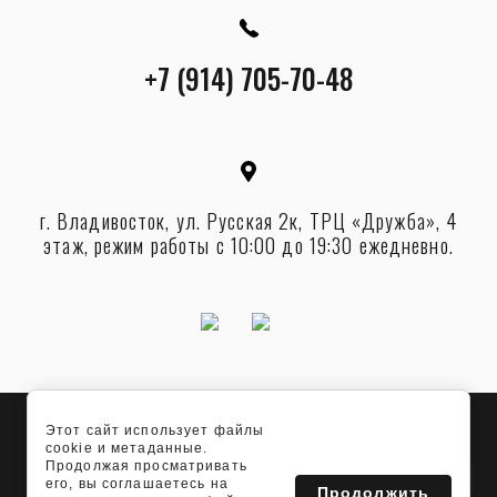
+7 (914) 705-70-48
г. Владивосток, ул. Русская 2к, ТРЦ «Дружба», 4
этаж, режим работы с 10:00 до 19:30 ежедневно.
Этот сайт использует файлы
© [2025] ИП Венгретова К.К. ИНН 253914176345
1
cookie и метаданные.
Здравствуйте! Задать
Продолжая просматривать
вопрос? Оформить заказ?
его, вы соглашаетесь на
Мы всегда рады, пишите.
Политика конфиденциальности
Продолжить