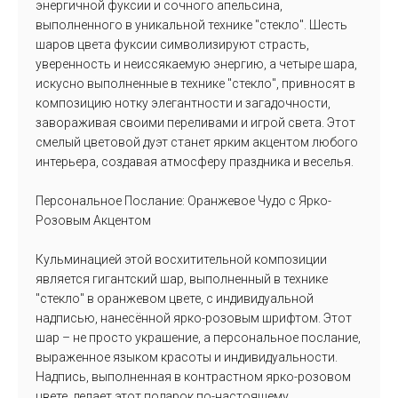
энергичной фуксии и сочного апельсина,
выполненного в уникальной технике "стекло". Шесть
шаров цвета фуксии символизируют страсть,
уверенность и неиссякаемую энергию, а четыре шара,
искусно выполненные в технике "стекло", привносят в
композицию нотку элегантности и загадочности,
завораживая своими переливами и игрой света. Этот
смелый цветовой дуэт станет ярким акцентом любого
интерьера, создавая атмосферу праздника и веселья.
Персональное Послание: Оранжевое Чудо с Ярко-
Розовым Акцентом
Кульминацией этой восхитительной композиции
является гигантский шар, выполненный в технике
"стекло" в оранжевом цвете, с индивидуальной
надписью, нанесённой ярко-розовым шрифтом. Этот
шар – не просто украшение, а персональное послание,
выраженное языком красоты и индивидуальности.
Надпись, выполненная в контрастном ярко-розовом
цвете, делает этот подарок по-настоящему