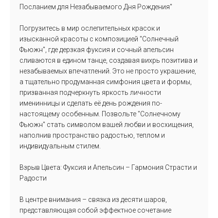
Посланием для Незабываемого Дня Рождения"
Погрузитесь в мир ослепительных красок и
изысканной красоты с композицией "Солнечный
Фьюжн", где дерзкая фуксия и сочный апельсин
сливаются в едином танце, создавая вихрь позитива и
незабываемых впечатлений. Это не просто украшение,
а тщательно продуманная симфония цвета и формы,
призванная подчеркнуть яркость личности
именинницы и сделать её день рождения по-
настоящему особенным. Позвольте "Солнечному
Фьюжн" стать символом вашей любви и восхищения,
наполнив пространство радостью, теплом и
индивидуальным стилем.
Взрыв Цвета: Фуксия и Апельсин – Гармония Страсти и
Радости
В центре внимания – связка из десяти шаров,
представляющая собой эффектное сочетание