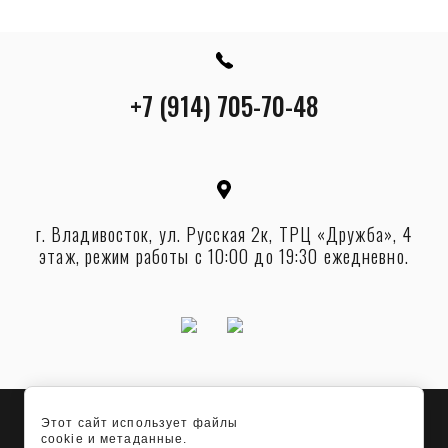
+7 (914) 705-70-48
г. Владивосток, ул. Русская 2к, ТРЦ «Дружба», 4
этаж, режим работы с 10:00 до 19:30 ежедневно.
Этот сайт использует файлы
© [2025] ИП Венгретова К.К. ИНН 253914176345
1
cookie и метаданные.
Здравствуйте! Задать